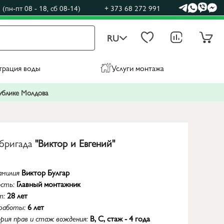
(пн-пт 08 - 18, сб 08-14)
+ 373 68 272 991
RU
трация воды
Услуги монтажа
публике Молдова
бригада
"Виктор и Евгений"
милия
Виктор Булгар
ость:
Главный монтажник
т:
28 лет
работы:
6 лет
рия прав и стаж вождения:
B, С, стаж - 4 года