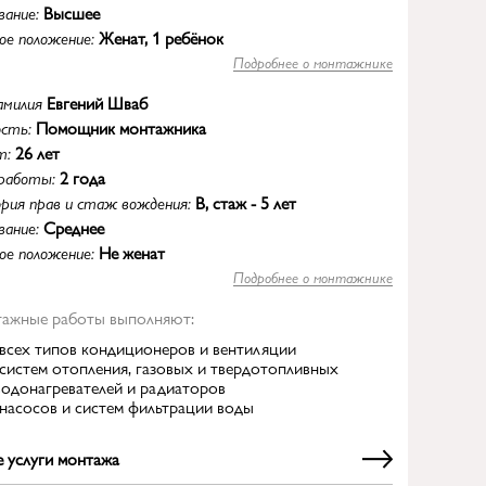
вание:
Высшее
ое положение:
Женат, 1 ребёнок
Подробнее о монтажнике
милия
Евгений Шваб
ость:
Помощник монтажника
т:
26 лет
работы:
2 года
рия прав и стаж вождения:
B, стаж - 5 лет
вание:
Среднее
ое положение:
Не женат
Подробнее о монтажнике
тажные работы выполняют:
всех типов кондиционеров
и
вентиляции
систем отопления
,
газовых и твердотопливных
водонагревателей
и
радиаторов
насосов и систем фильтрации воды
 услуги монтажа