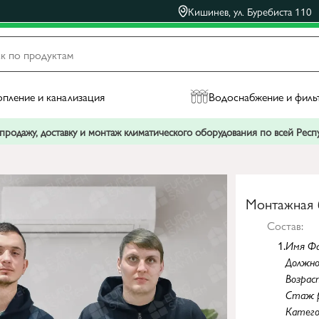
Кишинев, ул. Буребиста 110
пление и канализация
Водоснабжение и филь
родажу, доставку и монтаж климатического оборудования по всей Рес
Монтажная 
Состав:
1.
Имя Фа
Должн
Возрас
Стаж 
Катего