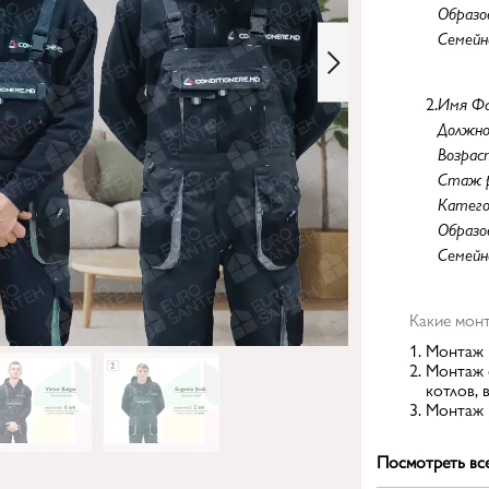
Образо
Cемейн
2.
Имя Фа
Должн
Возрас
Стаж 
Катего
Образо
Cемейн
Какие мон
Монтаж 
Монтаж 
котлов
,
Монтаж 
Посмотреть все