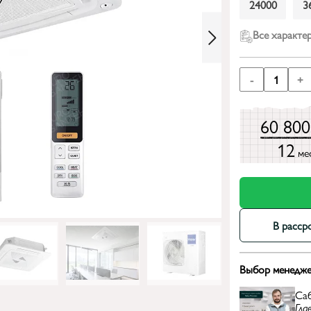
24000
3
Все характе
-
1
+
60 80
12
ме
В расср
Выбор менедже
Са
Гла