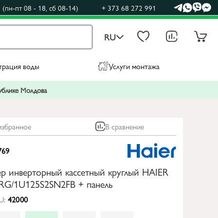
(пн-пт 08 - 18, сб 08-14)
+ 373 68 272 991
RU
трация воды
Услуги монтажа
публике Молдова
избранное
В сравнение
769
р инверторный кассетный круглый HAIER
G/1U125S2SN2FB + панель
U:
42000