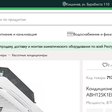
Кишинев, ул. Буребиста 110
пление и канализация
Водоснабжение и филь
родажу, доставку и монтаж климатического оборудования по всей Рес
неры
Кассетные кондиционеры
В 
Код товара:
71
Кондиционе
ABH125K1ER
Мощность, BT