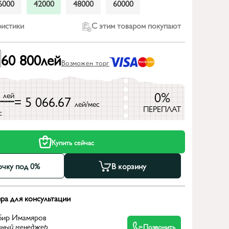
6000
42000
48000
60000
ристики
С этим товаром покупают
60 800
лей
Возможен торг
0
0%
лей
= 5 066.67
лей/мес
ПЕРЕПЛАТ
с
Купить сейчас
очку под 0%
В корзину
ра для консультации
бир Имамяров
вный менеджер
Позвонить