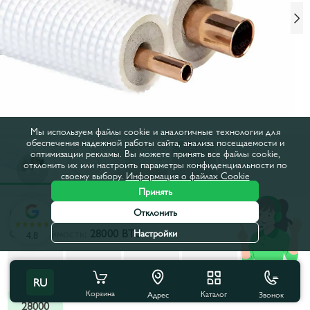
Мы используем файлы cookie и аналогичные технологии для
обеспечения надежной работы сайта, анализа посещаемости и
оптимизации рекламы. Вы можете принять все файлы cookie,
отклонить их или настроить параметры конфиденциальности по
своему выбору.
Информация о файлах Cookie
Принять
Код товара:
67161
Отклонить
Совместимость:
28000 BTU
Настройки
4.8
7000
9000
12000
18000
24000
BTU
BTU
BTU
BTU
BTU
RU
Корзина
Каталог
Звонок
Адрес
28000