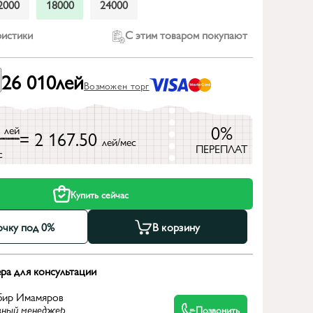
2000
18000
24000
ристики
С этим товаром покупают
26 010
лей
Возможен торг
0
0%
лей
= 2 167.50
лей/мес
ПЕРЕПЛАТ
с
Купить сейчас
очку под 0%
В корзину
ра для консультации
бир Имамяров
вный менеджер
Позвонить