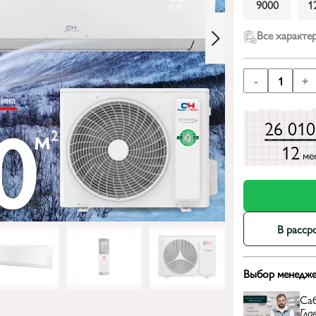
9000
1
Все характе
-
1
+
26 01
12
ме
В расср
Выбор менедже
Са
Гла