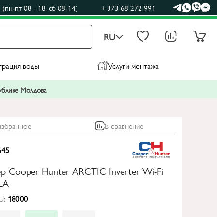
(пн-пт 08 - 18, сб 08-14)
+ 373 68 272 991
RU
трация воды
Услуги монтажа
публике Молдова
избранное
В сравнение
645
 Cooper Hunter ARCTIC Inverter Wi-Fi
LA
U:
18000