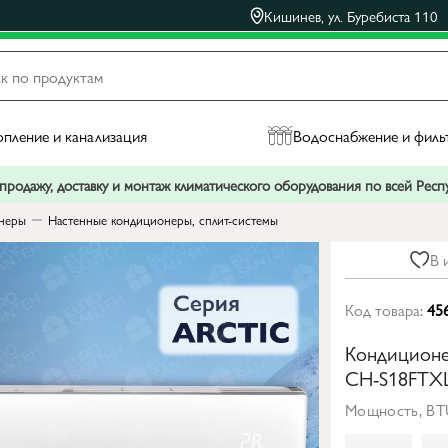
Кишинев, ул. Буребиста 110
пление и канализация
Водоснабжение и филь
родажу, доставку и монтаж климатического оборудования по всей Рес
неры
Настенные кондиционеры, сплит-системы
В 
Код товара:
45
Кондиционер
CH-S18FTX
Мощность, BT