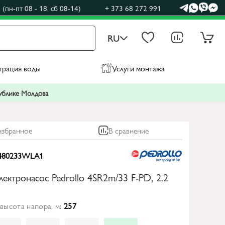
(пн-пт 08 - 18, сб 08-14)
+ 373 68 272 991
RU
трация воды
Услуги монтажа
публике Молдова
избранное
В сравнение
480233WLA1
лектронасос Pedrollo 4SR2m/33 F-PD, 2.2
высота напора, м:
257