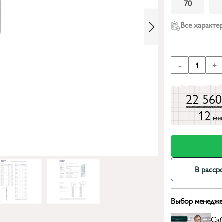
70
Все характе
-
1
+
22 56
12
ме
В расср
Выбор менедже
Са