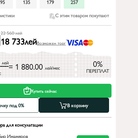
95
135
179
257
ристики
С этим товаром покупают
22 560
лей
18 733
лей
Возможен торг
0
0%
лей
= 1 880.00
лей/мес
ПЕРЕПЛАТ
с
Купить сейчас
очку под 0%
В корзину
ра для консультации
бир Имамяров