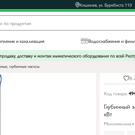
Кишинев, ул. Буребиста 110
пление и канализация
Водоснабжение и филь
родажу, доставку и монтаж климатического оборудования по всей Рес
ные, глубинные насосы
В 
Код товара:
49
Глубинный э
кВт
Максимальная 