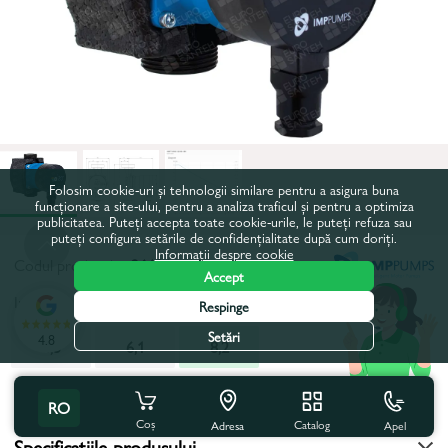
Folosim cookie-uri și tehnologii similare pentru a asigura buna
funcționare a site-ului, pentru a analiza traficul și pentru a optimiza
publicitatea. Puteți accepta toate cookie-urile, le puteți refuza sau
puteți configura setările de confidențialitate după cum doriți.
Informații despre cookie
Codul produsului:
26696
Accept
Inaltimea maxima de pompare, m:
8,2
Respinge
Setări
4.8
4,3
6,1
8,2
Toate caracteristicile
RO
Coș
Catalog
Apel
Adresa
Specificațiile produsului