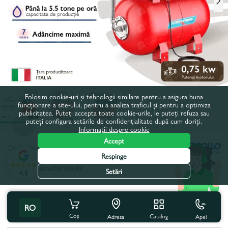
Folosim cookie-uri și tehnologii similare pentru a asigura buna
funcționare a site-ului, pentru a analiza traficul și pentru a optimiza
publicitatea. Puteți accepta toate cookie-urile, le puteți refuza sau
puteți configura setările de confidențialitate după cum doriți.
Informații despre cookie
Accept
Codul produsului:
HCP158
Respinge
Toate caracteristicile
Setări
4.8
Specificațiile produsului
RO
Coș
Catalog
Apel
Adincimea maxima, m:
8
Adresa