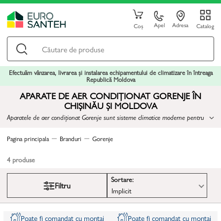
Apel
Adresa
Coș
Catalog
Efectuăm vânzarea, livrarea și instalarea echipamentului de climatizare în întreaga
Republică Moldova
APARATE DE AER CONDIȚIONAT GORENJE ÎN
CHIȘINĂU ȘI MOLDOVA
Aparatele de aer condiționat Gorenje sunt sisteme climatice moderne pentru
răcirea, încălzirea, ventilarea și dezumidificarea aerului în apartamente, case
particulare, birouri sau spații comerciale.
Pagina principala
Branduri
Gorenje
4
produse
Sortare:
Filtru
Implicit
Poate fi comandat cu montaj
Poate fi comandat cu montaj