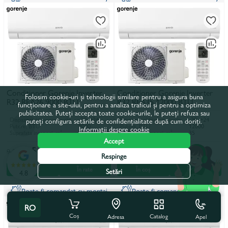
Condiționer Gorenje Inverter
Condiționer Gorenje Inverter
Folosim cookie-uri și tehnologii similare pentru a asigura buna
R32 REA26 9000 BTU
R32 REA35 12000 BTU
funcționare a site-ului, pentru a analiza traficul și pentru a optimiza
publicitatea. Puteți accepta toate cookie-urile, le puteți refuza sau
Diapazonul temperaturilor de funcționare, încălzire, °C
-20...+24
Diapazonul temperaturilor de funcționare, încălzire, °C
-20...+24
puteți configura setările de confidențialitate după cum doriți.
Putere, BTU
9000
Putere, BTU
12000
Informații despre cookie
Suprafata incaperii, m²
25
Suprafata incaperii, m²
35
Accept
5 250 lei
5 950 lei
9 000 lei
10 200 lei
Respinge
În coș
În rate
În coș
În rate
Setări
4.8
Poate fi comandat cu montaj
Poate fi comandat cu montaj
RO
Coș
Catalog
Apel
Adresa