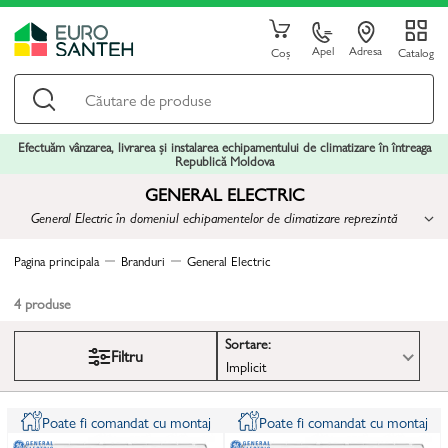
Apel
Adresa
Coș
Catalog
Efectuăm vânzarea, livrarea și instalarea echipamentului de climatizare în întreaga
Republică Moldova
GENERAL ELECTRIC
General Electric în domeniul echipamentelor de climatizare reprezintă
tehnologie modernă, durabilitate și confort
Pagina principala
Branduri
General Electric
4
produse
Sortare:
Filtru
Implicit
Poate fi comandat cu montaj
Poate fi comandat cu montaj