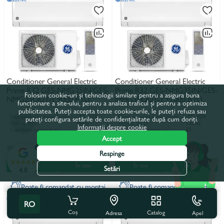
Condiționer General Electric
Condiționer General Electric
Prime R32 GES-NMG25IN/GES-
Prime R32 GES-NMG35IN/GES-
Folosim cookie-uri și tehnologii similare pentru a asigura buna
NMG25OUT-1 9000 BTU
NMG35OUT-1 12000 BTU
funcționare a site-ului, pentru a analiza traficul și pentru a optimiza
publicitatea. Puteți accepta toate cookie-urile, le puteți refuza sau
Diapazonul temperaturilor de funcționare, încălzire, °C
-15...+24
Diapazonul temperaturilor de funcționare, încălzire, °C
-15...+24
puteți configura setările de confidențialitate după cum doriți.
Putere, BTU
9000
Putere, BTU
12000
Informații despre cookie
Suprafata incaperii, m²
25
Suprafata incaperii, m²
35
Accept
6 369 lei
7 839 lei
10 918 lei
13 438 lei
Respinge
În coș
În rate
În coș
În rate
Setări
4.8
Poate fi comandat cu montaj
Poate fi comandat cu montaj
RO
Coș
Catalog
Apel
Adresa