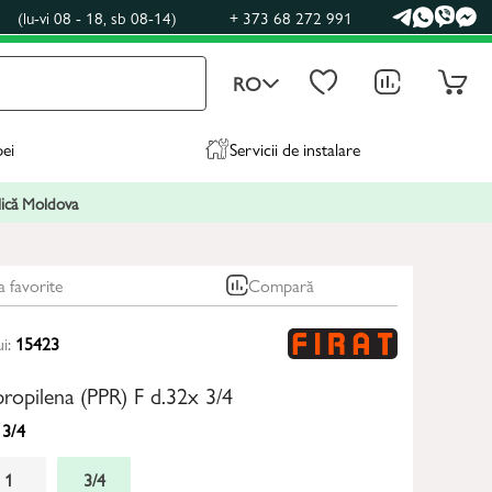
0
(lu-vi 08 - 18, sb 08-14)
+ 373 68 272 991
RO
pei
Servicii de instalare
blică Moldova
a favorite
Compară
ui:
15423
propilena (PPR) F d.32x 3/4
3/4
1
3/4