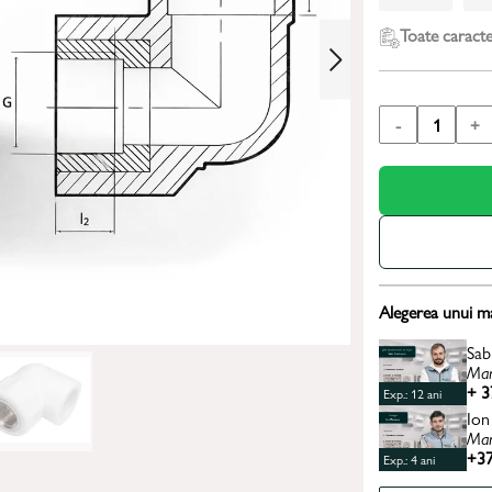
Toate caracter
-
1
+
Alegerea unui m
Sab
Man
+ 3
Exp.: 12 ani
Ion
Man
+37
Exp.: 4 ani