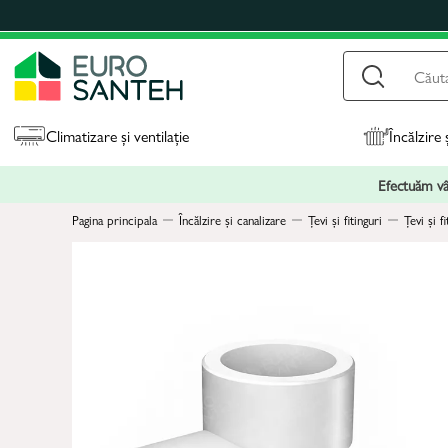
Climatizare și ventilație
Încălzire 
Efectuăm vân
Pagina principala
Încălzire și canalizare
Țevi și fitinguri
Țevi și 