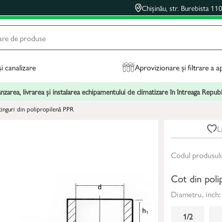
Chișinău, str. Burebista 11
și canalizare
Aprovizionare și filtrare a a
zarea, livrarea și instalarea echipamentului de climatizare în întreaga Repu
fitinguri din polipropilenă PPR
L
Codul produsul
Cot din poli
Diametru, inch:
1/2