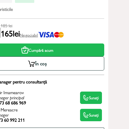
isticile
185
lei
165
lei
Negociabil
Cumpără acum
În coș
anager pentru consultanță
ir Imamearov
ager principal
Sunați
73 68 686 969
 Mereacre
ager
Sunați
3 60 992 211