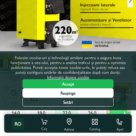
Folosim cookie-uri și tehnologii similare pentru a asigura buna
funcționare a site-ului, pentru a analiza traficul și pentru a optimiza
publicitatea. Puteți accepta toate cookie-urile, le puteți refuza sau
puteți configura setările de confidențialitate după cum doriți.
Informații despre cookie
Accept
Codul produsului:
213667
Respinge
Putere, kW:
22,0
Setări
4.8
14,0
18,0
22,0
26,0
RO
Toate caracteristicile
Coș
Catalog
Apel
Adresa