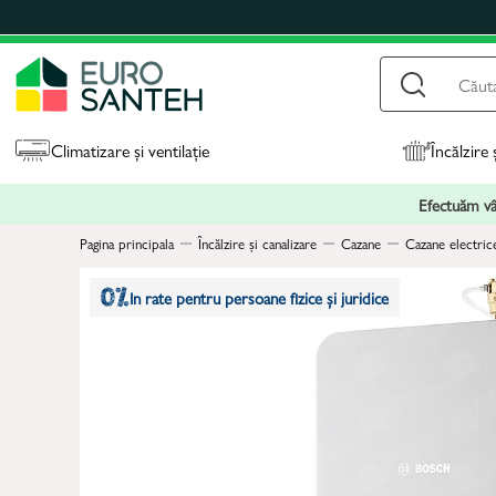
Climatizare și ventilație
Încălzire 
Efectuăm vân
Pagina principala
Încălzire și canalizare
Cazane
Cazane electric
In rate pentru persoane fizice și juridice