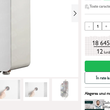
Toate caracter
-
1
+
18 64
12
lun
În rate 
Alegerea unui m
Sab
Man