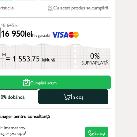
isticile
Cu acest produs se cumpără
18 645
lei
16 950
lei
Negociabil
5
0%
lei
= 1 553.75
lei/lună
SUPRAPLATĂ
ă
Cumpără acum
la 0% dobândă
În coș
anager pentru consultanță
ir Imamearov
ager principal
Sunați