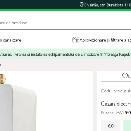
Chișinău, str. Burebista 11
și canalizare
Aprovizionare și filtrare a a
zarea, livrarea și instalarea echipamentului de climatizare în întreaga Repu
e
L
Codul produsul
Cazan elect
Putere, kW:
9,0
6,0