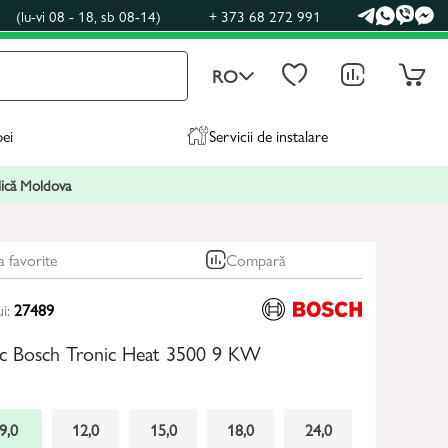
0
(lu-vi 08 - 18, sb 08-14)
+ 373 68 272 991
RO
pei
Servicii de instalare
blică Moldova
a favorite
Compară
ui:
27489
ric Bosch Tronic Heat 3500 9 KW
9,0
12,0
15,0
18,0
24,0