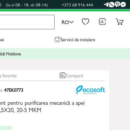
0
(lu-vi 08 - 18, sb 08-14)
+373 68 916 444
RO
pei
Servicii de instalare
blică Moldova
a favorite
Compară
ui:
47EK0773
nt pentru purificarea mecanică a apei
5X20, 20-5 MKM