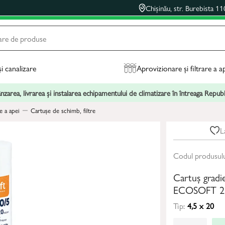
Chișinău, str. Burebista 11
și canalizare
Aprovizionare și filtrare a a
zarea, livrarea și instalarea echipamentului de climatizare în întreaga Repu
e a apei
Cartușe de schimb, filtre
L
Codul produsul
Cartuș gradie
ECOSOFT 2,
Tip:
4,5 x 20