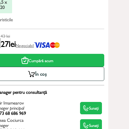
,5 x
20
isticile
43
lei
27
lei
Negociabil
Cumpără acum
În coș
anager pentru consultanță
ir Imamearov
ager principal
Sunați
73 68 686 969
sea Cociurca
ager
Sunați