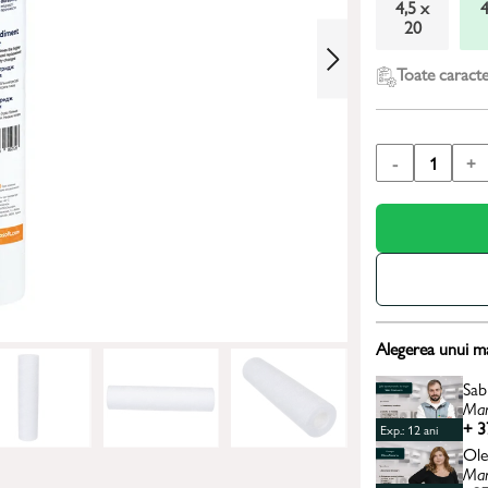
4,5 x
4
20
Toate caracter
-
1
+
Alegerea unui m
Sab
Man
+ 3
Exp.: 12 ani
Ole
Man