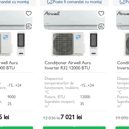
omandat cu montaj
Poate fi comandat cu montaj
P
rwell Aura
Condiționer Airwell Aura
Condiț
9000 BTU
Inverter R32 12000 BTU
Inver
Diapazonul
Diapaz
e
temperaturilor de
temper
-15...+24
-15...+24
zire,
funcționare, încălzire,
funcțio
°C
°C
9000
Putere, BTU
12000
Putere
i,
Suprafata incaperii,
Suprafa
25
35
m²
m²
 lei
7 021 lei
12 036 lei
19 890 