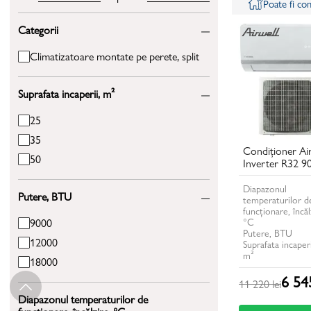
Poate fi c
Categorii
Climatizatoare montate pe perete, split
Suprafata incaperii, m²
25
35
Condiționer Ai
50
Inverter R32 
Diapazonul
Putere, BTU
temperaturilor d
funcționare, încăl
°C
9000
Putere, BTU
12000
Suprafata incaperi
m²
18000
6 545
11 220 lei
Diapazonul temperaturilor de