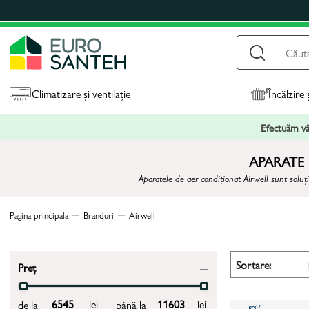
Climatizare și ventilație
Încălzire 
Efectuăm vân
APARATE
Aparatele de aer condiționat Airwell sunt soluți
Pagina principala
Branduri
Airwell
Sortare:
Preț
lei
lei
de la
până la