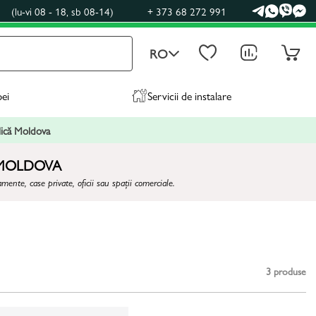
0
(lu-vi 08 - 18, sb 08-14)
+ 373 68 272 991
RO
pei
Servicii de instalare
blică Moldova
 MOLDOVA
ente, case private, oficii sau spații comerciale.
3
produse