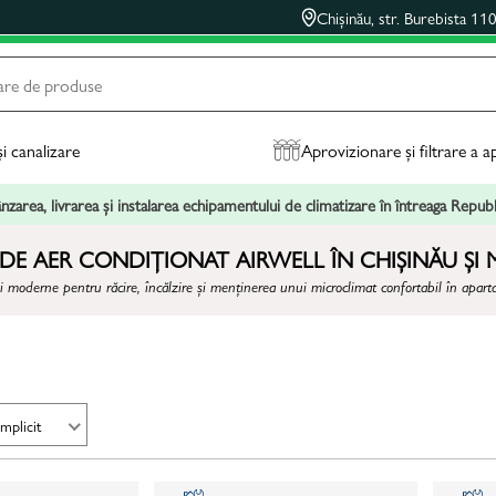
Chișinău, str. Burebista 11
și canalizare
Aprovizionare și filtrare a a
zarea, livrarea și instalarea echipamentului de climatizare în întreaga Repu
 DE AER CONDIȚIONAT AIRWELL ÎN CHIȘINĂU ȘI
i moderne pentru răcire, încălzire și menținerea unui microclimat confortabil în apartam
Implicit