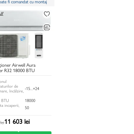
oate fi comandat cu montaj
ioner Airwell Aura
ter R32 18000 BTU
onul
aturilor de
-15...+24
nare, încălzire,
, BTU
18000
ta incaperii,
50
11 603 lei
lei