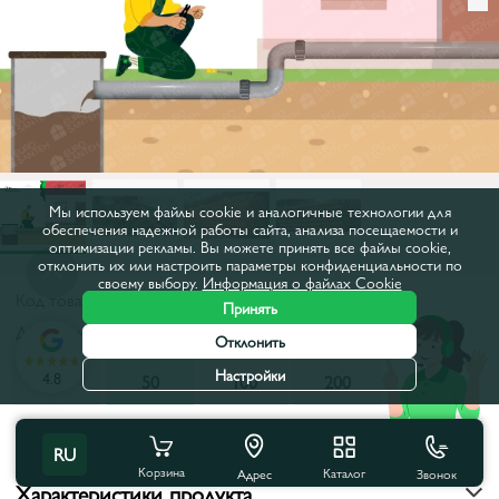
Мы используем файлы cookie и аналогичные технологии для
обеспечения надежной работы сайта, анализа посещаемости и
оптимизации рекламы. Вы можете принять все файлы cookie,
отклонить их или настроить параметры конфиденциальности по
своему выбору.
Информация о файлах Cookie
Код товара:
28446
Принять
Диаметр, мм:
50
Отклонить
Настройки
4.8
30
50
100
200
Все характеристики
RU
Корзина
Каталог
Звонок
Адрес
Характеристики продукта