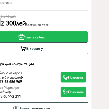
ристики
2 576
лей
2 300
лей
Возможен торг
Купить сейчас
В корзину
ра для консультации
бир Имамяров
вный менеджер
Позвонить
73 68 686 969
ан Мереакре
неджер
Позвонить
3 60 992 211
Вызов монтажника