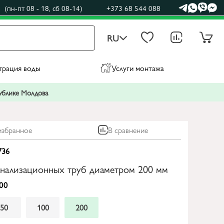
(пн-пт 08 - 18, сб 08-14)
+373 68 544 088
RU
трация воды
Услуги монтажа
публике Молдова
избранное
В сравнение
736
анализационных труб диаметром 200 мм
00
50
100
200