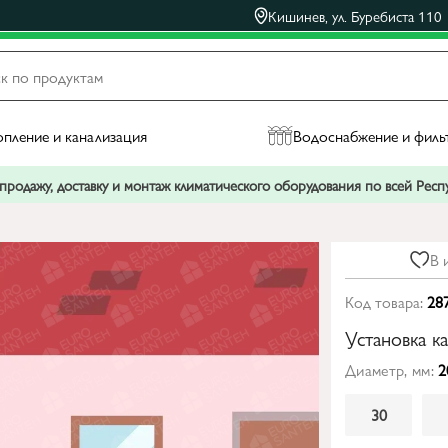
Кишинев, ул. Буребиста 110
пление и канализация
Водоснабжение и филь
родажу, доставку и монтаж климатического оборудования по всей Рес
В 
Код товара:
28
Установка к
Диаметр, мм:
2
30