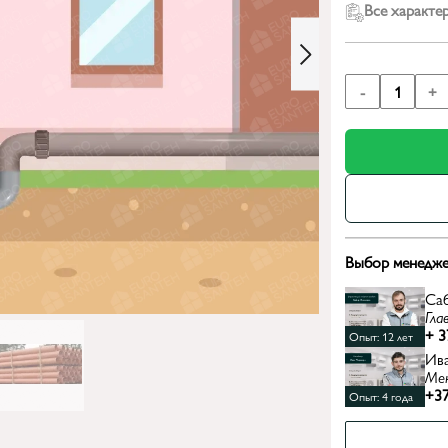
Все характе
-
1
+
Выбор менедже
Са
Гла
+ 3
Опыт: 12 лет
Ив
Ме
+37
Опыт: 4 года