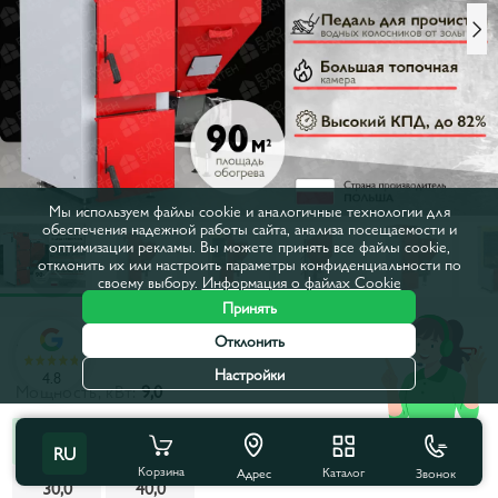
Мы используем файлы cookie и аналогичные технологии для
обеспечения надежной работы сайта, анализа посещаемости и
оптимизации рекламы. Вы можете принять все файлы cookie,
отклонить их или настроить параметры конфиденциальности по
своему выбору.
Информация о файлах Cookie
Принять
Отклонить
Код товара:
692568
Настройки
4.8
Мощность, кВт:
9,0
9,0
12,0
15,0
20,0
25,0
RU
Корзина
Каталог
Звонок
Адрес
30,0
40,0