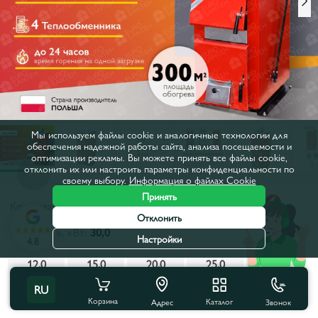
Мы используем файлы cookie и аналогичные технологии для
обеспечения надежной работы сайта, анализа посещаемости и
оптимизации рекламы. Вы можете принять все файлы cookie,
отклонить их или настроить параметры конфиденциальности по
своему выбору.
Информация о файлах Cookie
Принять
Код товара:
juhas30
Отклонить
Мощность, кВт:
30,0
Настройки
4.8
12,0
15,0
20,0
25,0
30,0
RU
40,0
Корзина
Каталог
Звонок
Адрес