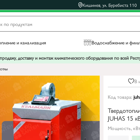
Кишинев, ул. Буребиста 110
пление и канализация
Водоснабжение и филь
родажу, доставку и монтаж климатического оборудования по всей Рес
котлы
В 
Код товара:
juh
Твердотопл
JUHAS 15 к
Мощность, кВт