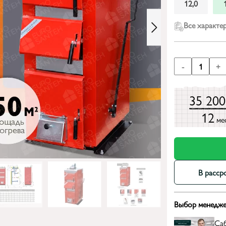
12,0
Все характе
-
1
+
35 20
12
ме
В расср
Выбор менедже
Са