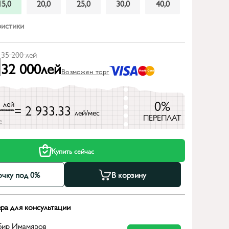
15,0
20,0
25,0
30,0
40,0
ристики
35 200
лей
32 000
лей
Возможен торг
0
0%
лей
= 2 933.33
лей/мес
ПЕРЕПЛАТ
с
Купить сейчас
очку под 0%
В корзину
ра для консультации
бир Имамяров