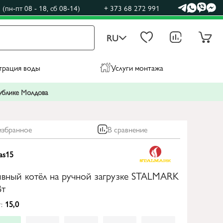
(пн-пт 08 - 18, сб 08-14)
+ 373 68 272 991
RU
трация воды
Услуги монтажа
публике Молдова
избранное
В сравнение
as15
ивный котёл на ручной загрузке STALMARK
Вт
:
15,0