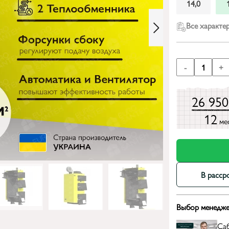
14,0
Все характе
-
1
+
26 95
12
ме
В расср
Выбор менедже
Са