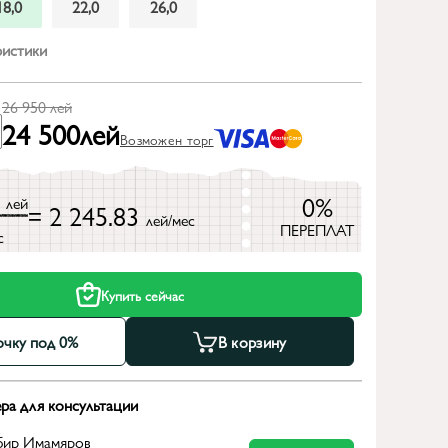
18,0
22,0
26,0
ристики
26 950
лей
24 500
лей
Возможен торг
0
0%
лей
= 2 245.83
лей/мес
ПЕРЕПЛАТ
с
Купить сейчас
очку под 0%
В корзину
ра для консультации
бир Имамяров