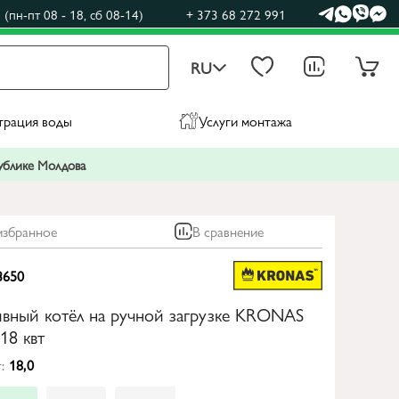
(пн-пт 08 - 18, сб 08-14)
+ 373 68 272 991
RU
трация воды
Услуги монтажа
публике Молдова
избранное
В сравнение
3650
ивный котёл на ручной загрузке KRONAS
8 квт
:
18,0