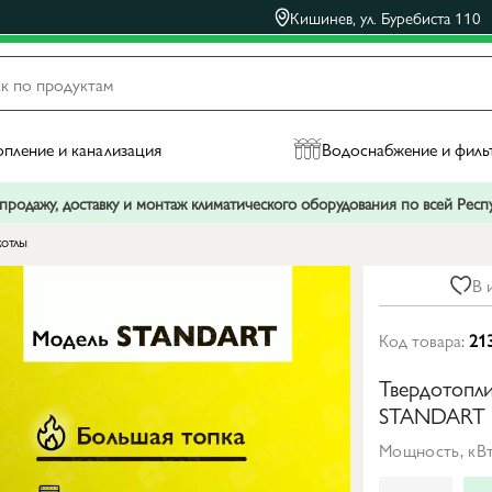
Кишинев, ул. Буребиста 110
пление и канализация
Водоснабжение и филь
родажу, доставку и монтаж климатического оборудования по всей Рес
котлы
В 
Код товара:
21
Твердотопл
STANDART 1
Мощность, кВт