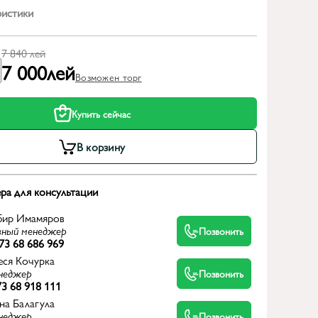
ристики
7 840
лей
7 000
лей
Возможен торг
Купить сейчас
В корзину
ра для консультации
бир Имамяров
вный менеджер
Позвонить
73 68 686 969
еся Кочурка
неджер
Позвонить
3 68 918 111
на Балагула
неджер
Позвонить