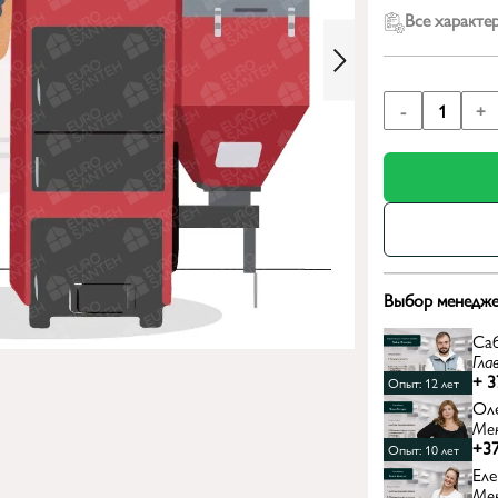
Все характе
-
1
+
Выбор менедже
Са
Гла
+ 3
Опыт: 12 лет
Ол
Ме
+37
Опыт: 10 лет
Еле
Ме