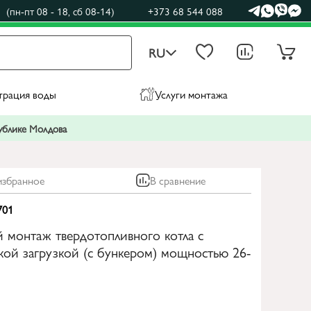
(пн-пт 08 - 18, сб 08-14)
+373 68 544 088
RU
трация воды
Услуги монтажа
публике Молдова
избранное
В сравнение
701
 монтаж твердотопливного котла с
кой загрузкой (с бункером) мощностью 26-