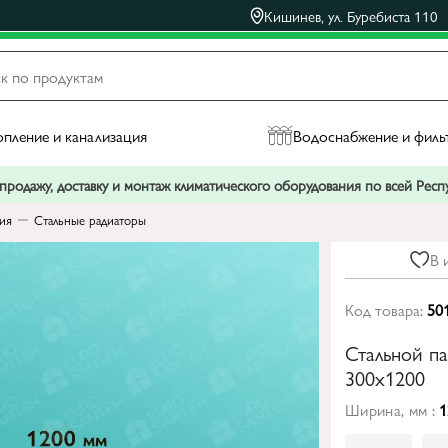
Кишинев, ул. Буребиста 110
пление и канализация
Водоснабжение и филь
родажу, доставку и монтаж климатического оборудования по всей Рес
ния
Стальные радиаторы
В 
Код товара:
50
Стальной п
300x1200
Ширина, мм :
1