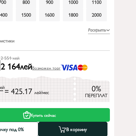
700
800
900
1000
1100
1400
1500
1600
1800
2000
Раскрыть
ристики
2 551
лей
2 164
лей
Возможен торг
0%
лей
= 425.17
лей/мес
ПЕРЕПЛАТ
Купить сейчас
очку под 0%
В корзину