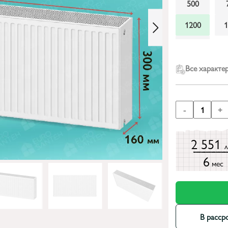
500
1200
2200
Все характе
-
1
+
2 551
6
мес
В расср