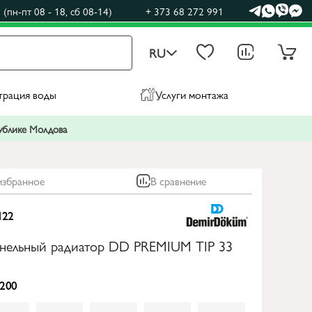
(пн-пт 08 - 18, сб 08-14)
+ 373 68 272 991
RU
трация воды
Услуги монтажа
публике Молдова
избранное
В сравнение
122
анельный радиатор DD PREMIUM TIP 33
200