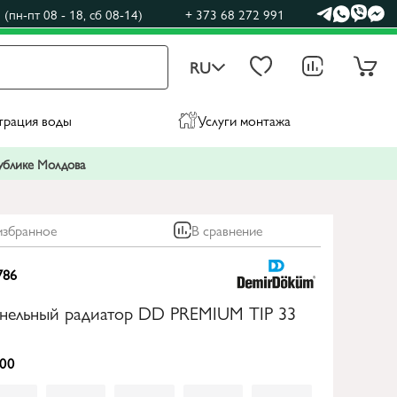
(пн-пт 08 - 18, сб 08-14)
+ 373 68 272 991
RU
трация воды
Услуги монтажа
публике Молдова
избранное
В сравнение
786
анельный радиатор DD PREMIUM TIP 33
00