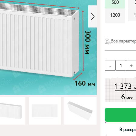
500
1200
2200
Все характе
-
1
+
1 373
6
мес
В расср