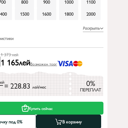
700
800
900
1000
1100
1400
1500
1600
1800
2000
Раскрыть
ристики
1 373
лей
1 165
лей
Возможен торг
0%
лей
= 228.83
лей/мес
ПЕРЕПЛАТ
Купить сейчас
очку под 0%
В корзину