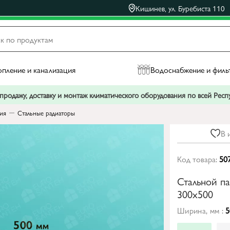
Кишинев, ул. Буребиста 110
пление и канализация
Водоснабжение и филь
родажу, доставку и монтаж климатического оборудования по всей Рес
ния
Стальные радиаторы
В 
Код товара:
50
Стальной п
300x500
Ширина, мм :
5