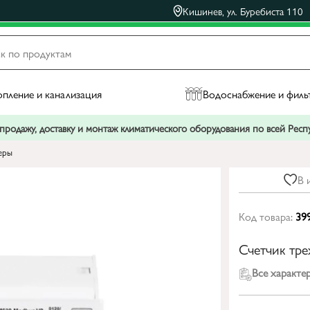
Кишинев, ул. Буребиста 110
пление и канализация
Водоснабжение и филь
родажу, доставку и монтаж климатического оборудования по всей Рес
еры
В 
Код товара:
39
Счетчик тр
Все характе