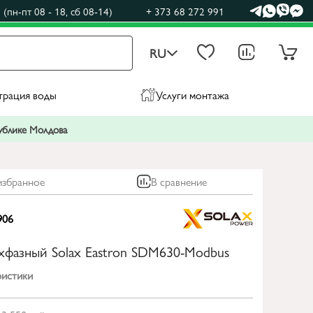
(пн-пт 08 - 18, сб 08-14)
+ 373 68 272 991
RU
трация воды
Услуги монтажа
публике Молдова
избранное
В сравнение
906
ехфазный Solax Eastron SDM630-Modbus
ристики