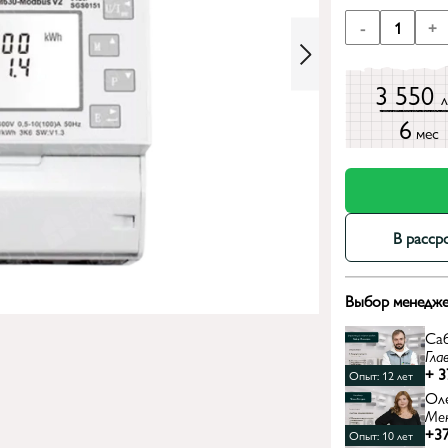
-
1
+
3 550
6
мес
В расср
Выбор менедже
Са
Гла
+ 3
Опыт: 12 лет
Ол
Ме
+37
Опыт: 10 лет