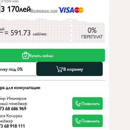
3 550
лей
3 170
лей
Возможен торг
0%
лей
= 591.73
лей/мес
ПЕРЕПЛАТ
Купить сейчас
очку под 0%
В корзину
ра для консультации
бир Имамяров
вный менеджер
Позвонить
73 68 686 969
еся Кочурка
неджер
Позвонить
3 68 918 111