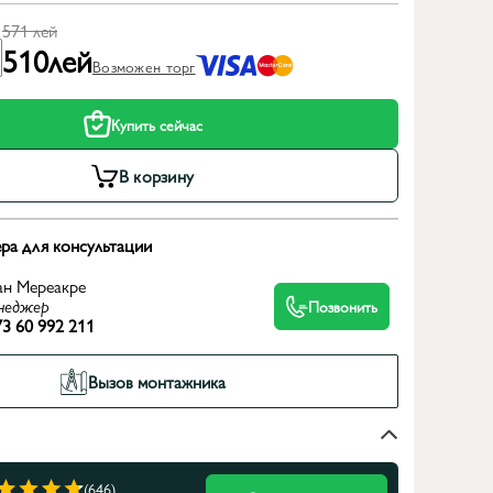
571
лей
510
лей
Возможен торг
Купить сейчас
В корзину
ра для консультации
ан Мереакре
неджер
Позвонить
3 60 992 211
Вызов монтажника
(646)