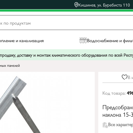
Кишинев, ул. Буребиста 110
пление и канализация
Водоснабжение и филь
родажу, доставку и монтаж климатического оборудования по всей Рес
ных панелей
В 
Код товара:
49
Предсобранн
наклона 15-
Все характе