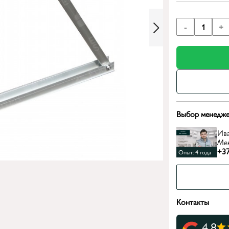
-
1
+
Выбор менедже
Ив
Ме
+37
Опыт: 4 года
Контакты
4.8