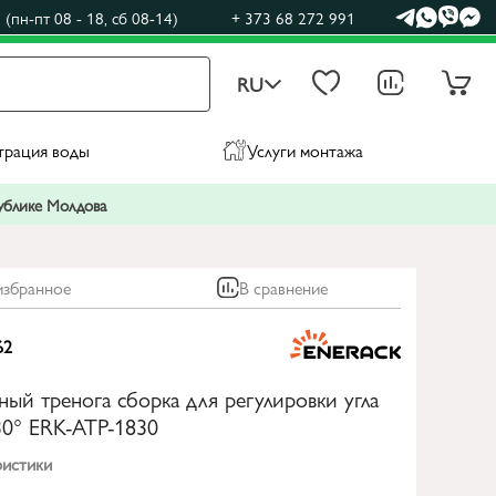
(пн-пт 08 - 18, сб 08-14)
+ 373 68 272 991
RU
трация воды
Услуги монтажа
публике Молдова
избранное
В сравнение
62
ый тренога сборка для регулировки угла
30° ERK-ATP-1830
ристики