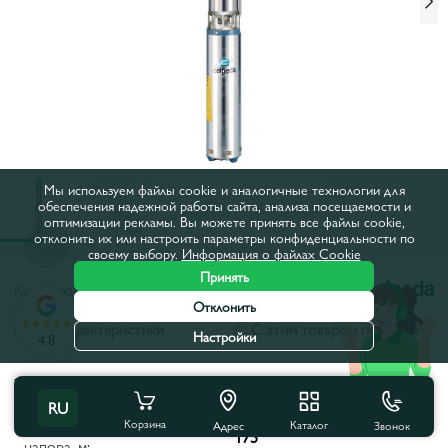
Мы используем файлы cookie и аналогичные технологии для
обеспечения надежной работы сайта, анализа посещаемости и
оптимизации рекламы. Вы можете принять все файлы cookie,
отклонить их или настроить параметры конфиденциальности по
своему выбору.
Информация о файлах Cookie
Принять
Код товара:
28048
Отклонить
Все характеристики
С этим товаром покупают
Настройки
4.8
Характеристики продукта
RU
Корзина
Каталог
Звонок
Максимальная высота
Адрес
175
напора, м: