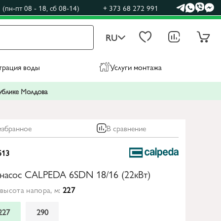
(пн-пт 08 - 18, сб 08-14)
+ 373 68 272 991
RU
трация воды
Услуги монтажа
публике Молдова
избранное
В сравнение
513
насос CALPEDA 6SDN 18/16 (22кВт)
высота напора, м:
227
227
290