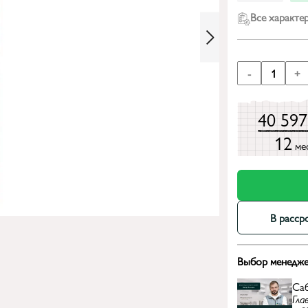
Все характе
-
1
+
40 59
12
ме
В расср
Выбор менедже
Са
Гла