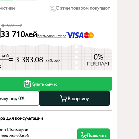
ристики
С этим товаром покупают
40 597
лей
33 710
лей
Возможен торг
7
0%
лей
= 3 383.08
лей/мес
ПЕРЕПЛАТ
с
Купить сейчас
очку под 0%
В корзину
ра для консультации
бир Имамяров
вный менеджер
Позвонить