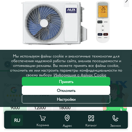
Мы используем файлы cookie и аналогичные технологии для
обеспечения надежной работы сайта, анализа посещаемости и
оптимизации рекламы. Вы можете принять все файлы cookie,
отклонить их или настроить параметры конфиденциальности по
своему выбору.
Информация о файлах Cookie
Принять
Код товара:
28190
Отклонить
Мощность, BTU:
9000
Настройки
4.8
9000
12000
18000
Все характеристики
С этим товаром покупают
RU
Корзина
Каталог
Звонок
Адрес