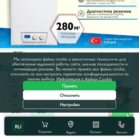
Мы используем файлы cookie и аналогичные технологии для
обеспечения надежной работы сайта, анализа посещаемости и
оптимизации рекламы. Вы можете принять все файлы cookie,
отклонить их или настроить параметры конфиденциальности по
своему выбору.
Информация о файлах Cookie
Код товара:
88179
Принять
Отклонить
Мощность, кВт:
28,0
Настройки
4.8
24,0
28,0
Все характеристики
С этим товаром покупают
RU
Корзина
Каталог
Звонок
Адрес