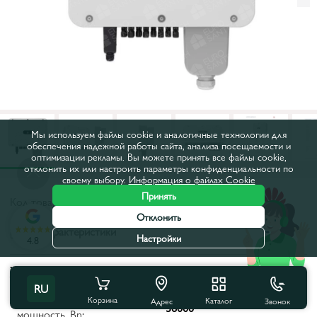
Мы используем файлы cookie и аналогичные технологии для
обеспечения надежной работы сайта, анализа посещаемости и
оптимизации рекламы. Вы можете принять все файлы cookie,
отклонить их или настроить параметры конфиденциальности по
своему выбору.
Информация о файлах Cookie
Принять
Код товара:
63202
Отклонить
Все характеристики
Настройки
4.8
Характеристики продукта
RU
Максимальная полная
Корзина
Каталог
Звонок
Адрес
36000
мощность, Вn: