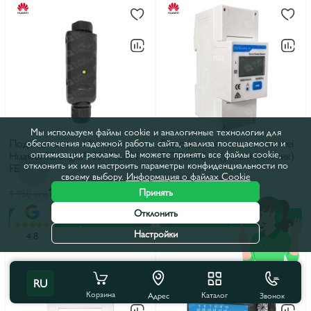
Мы используем файлы cookie и аналогичные технологии для
Подключение к Интернету
Однофазный счетчик Huawei
обеспечения надежной работы сайта, анализа посещаемости и
оптимизации рекламы. Вы можете принять все файлы cookie,
Huawei SDongleA-05-WLAN-
DDSU666-H (умный счетчик)
отклонить их или настроить параметры конфиденциальности по
FE
своему выбору.
Информация о файлах Cookie
1 750 лей
4 150 лей
Принять
1 960 лей
4 648 лей
Отклонить
В корзину
В рассрочку
В корзину
В рассрочку
Настройки
4.8
RU
Корзина
Каталог
Звонок
Адрес