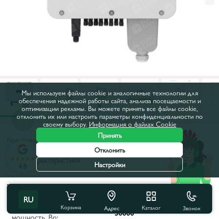
Мы используем файлы cookie и аналогичные технологии для
обеспечения надежной работы сайта, анализа посещаемости и
оптимизации рекламы. Вы можете принять все файлы cookie,
отклонить их или настроить параметры конфиденциальности по
своему выбору.
Информация о файлах Cookie
Принять
Код товара:
61746
Отклонить
Все характеристики
Настройки
4.8
Характеристики продукта
RU
Максимальная полная
Корзина
Каталог
Звонок
Адрес
30000
мощность, Вn: