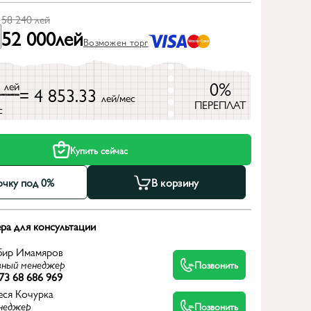
58 240
лей
52 000
лей
Возможен торг
0
0%
лей
= 4 853.33
лей/мес
ПЕРЕПЛАТ
с
Купить сейчас
очку под 0%
В корзину
ра для консультации
бир Имамяров
вный менеджер
Позвонить
73 68 686 969
еся Кочурка
неджер
Позвонить