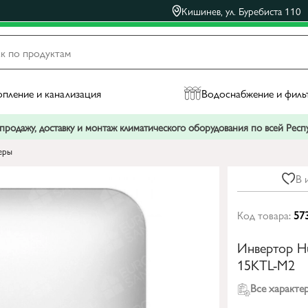
Кишинев, ул. Буребиста 110
пление и канализация
Водоснабжение и филь
родажу, доставку и монтаж климатического оборудования по всей Рес
еры
В 
Код товара:
57
Инвертор H
15KTL-M2
Все характе