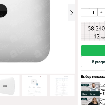
-
1
+
58 24
12
ме
В расср
Выбор менедже
Са
Гла
+ 3
Опыт: 12 лет
Ол
Ме