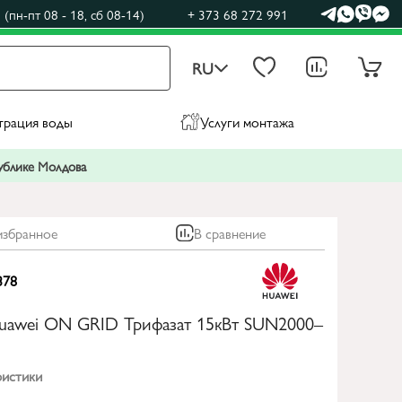
(пн-пт 08 - 18, сб 08-14)
+ 373 68 272 991
RU
трация воды
Услуги монтажа
публике Молдова
избранное
В сравнение
378
uawei ON GRID Трифазат 15кВт SUN2000–
ристики