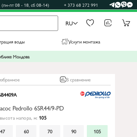
(пн-пт 08 - 18, сб 08-14)
+ 373 68 272 991
RU
трация воды
Услуги монтажа
публике Молдова
избранное
В сравнение
6B4409A
асос Pedrollo 6SR44/9-PD
высота напора, м:
105
47
60
70
90
105