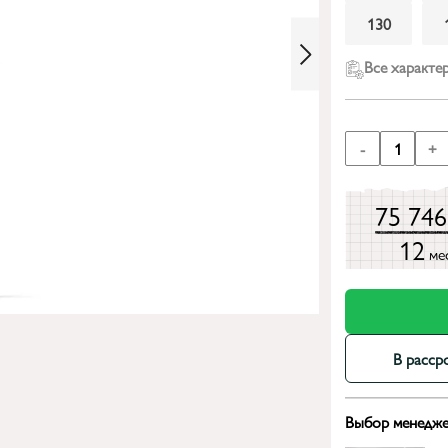
130
Все характе
-
1
+
75 74
12
ме
В расср
Выбор менедже