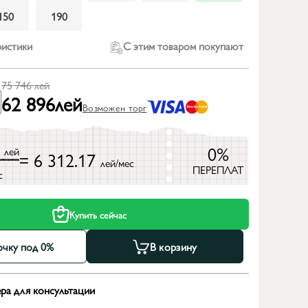
150
190
ристики
С этим товаром покупают
75 746
лей
62 896
лей
Возможен торг
6
0%
лей
= 6 312.17
лей/мес
ПЕРЕПЛАТ
с
Купить сейчас
очку под 0%
В корзину
ра для консультации