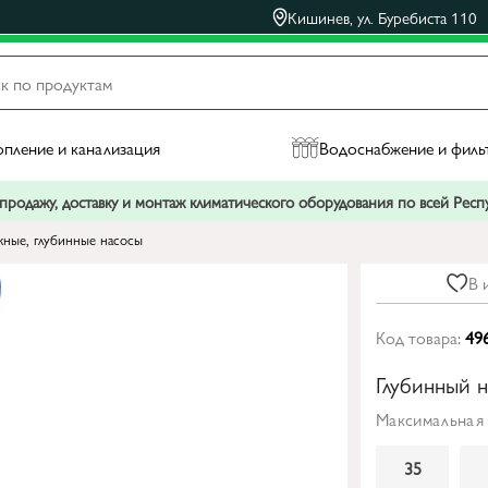
Кишинев, ул. Буребиста 110
пление и канализация
Водоснабжение и филь
родажу, доставку и монтаж климатического оборудования по всей Рес
ные, глубинные насосы
В 
Код товара:
49
Глубинный н
Максимальная 
35