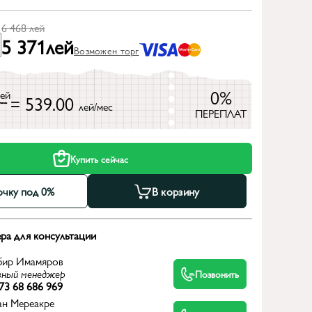
6 468
лей
5 371
лей
Возможен торг
0%
лей
= 539.00
лей/мес
ПЕРЕПЛАТ
Купить сейчас
очку под 0%
В корзину
ра для консультации
бир Имамяров
вный менеджер
Позвонить
73 68 686 969
ан Мереакре