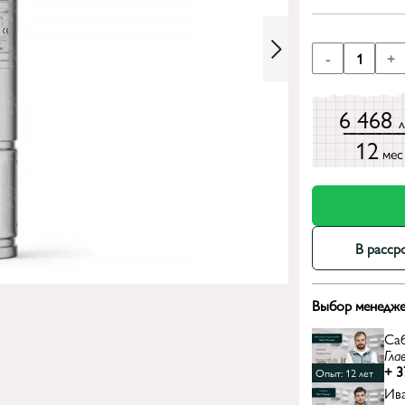
-
1
+
6 468
12
мес
В расср
Выбор менедже
Са
Гла
+ 3
Опыт: 12 лет
Ив