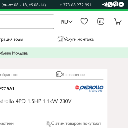
(пн-пт 08 - 18, сб 08-14)
+ 373 68 272 991
RU
трация воды
Услуги монтажа
публике Молдова
избранное
В сравнение
PC15A1
edrollo 4PD-1.5HP-1.1kW-230V
ристики
С этим товаром покупают