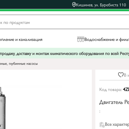
Кишинев, ул. Буребиста 110
пление и канализация
Водоснабжение и филь
родажу, доставку и монтаж климатического оборудования по всей Рес
ные, глубинные насосы
В 
Код товара:
4Z
Двигатель P
:
Все характе