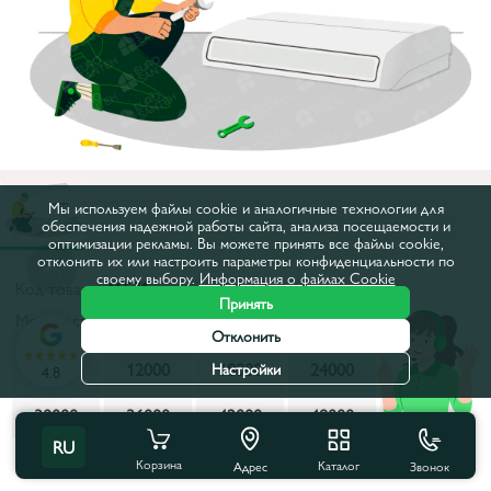
Мы используем файлы cookie и аналогичные технологии для
обеспечения надежной работы сайта, анализа посещаемости и
оптимизации рекламы. Вы можете принять все файлы cookie,
отклонить их или настроить параметры конфиденциальности по
своему выбору.
Информация о файлах Cookie
Код товара:
46571
Принять
Мощность, BTU:
24000
Отклонить
9000
12000
18000
24000
28000
Настройки
4.8
30000
36000
42000
48000
60000
RU
Все характеристики
Корзина
Каталог
Звонок
Адрес