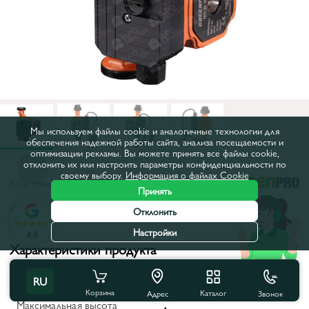
Мы используем файлы cookie и аналогичные технологии для
обеспечения надежной работы сайта, анализа посещаемости и
оптимизации рекламы. Вы можете принять все файлы cookie,
отклонить их или настроить параметры конфиденциальности по
своему выбору.
Информация о файлах Cookie
Код товара:
1111
Принять
Все характеристики
Отклонить
Настройки
4.8
Характеристики продукта
Межосевое расстояние, мм:
180
RU
Корзина
Каталог
Звонок
Адрес
Максимальная высота