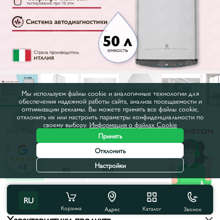
Мы используем файлы cookie и аналогичные технологии для
обеспечения надежной работы сайта, анализа посещаемости и
оптимизации рекламы. Вы можете принять все файлы cookie,
отклонить их или настроить параметры конфиденциальности по
своему выбору.
Информация о файлах Cookie
Код товара:
17277
Принять
Емкость, л:
50
Отклонить
Настройки
4.8
50
80
100
Все характеристики
RU
Корзина
Каталог
Звонок
Адрес
Характеристики продукта