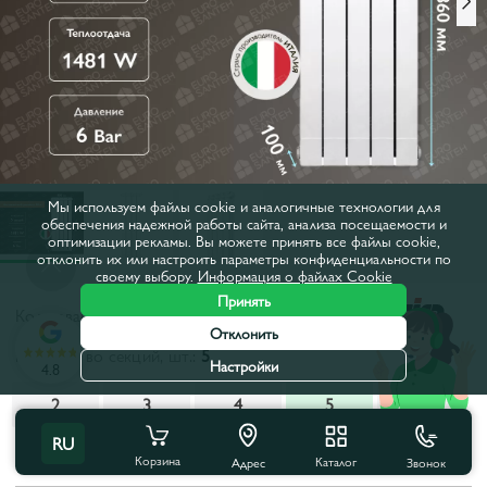
Мы используем файлы cookie и аналогичные технологии для
обеспечения надежной работы сайта, анализа посещаемости и
оптимизации рекламы. Вы можете принять все файлы cookie,
отклонить их или настроить параметры конфиденциальности по
своему выбору.
Информация о файлах Cookie
Принять
Код товара:
8203
Отклонить
Количество секций, шт.:
5
Настройки
4.8
2
3
4
5
6
RU
Все характеристики
С этим товаром покупают
Корзина
Каталог
Звонок
Адрес