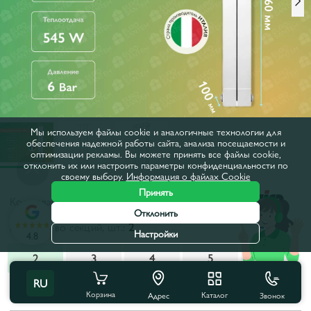
Мы используем файлы cookie и аналогичные технологии для
обеспечения надежной работы сайта, анализа посещаемости и
оптимизации рекламы. Вы можете принять все файлы cookie,
отклонить их или настроить параметры конфиденциальности по
своему выбору.
Информация о файлах Cookie
Принять
Код товара:
8253
Отклонить
Количество секций, шт.:
2
Настройки
4.8
2
3
4
5
6
RU
Все характеристики
С этим товаром покупают
Корзина
Каталог
Звонок
Адрес