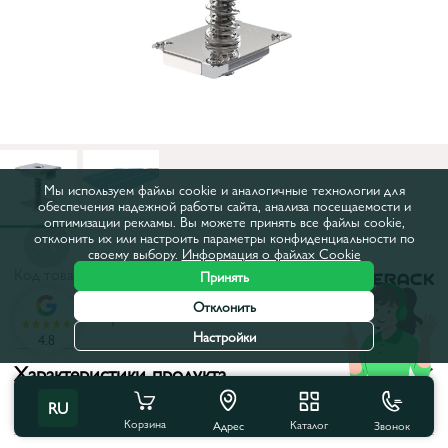
Мы используем файлы cookie и аналогичные технологии для
обеспечения надежной работы сайта, анализа посещаемости и
оптимизации рекламы. Вы можете принять все файлы cookie,
отклонить их или настроить параметры конфиденциальности по
своему выбору.
Информация о файлах Cookie
Код товара:
23890
Принять
Отклонить
Все характеристики
Настройки
4.8
Характеристики продукта
RU
Тип:
Крепление
Корзина
Каталог
Звонок
Адрес