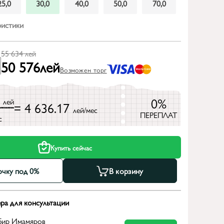
25,0
30,0
40,0
50,0
70,0
ристики
55 634
лей
50 576
лей
Возможен торг
4
0%
лей
= 4 636.17
лей/мес
ПЕРЕПЛАТ
с
Купить сейчас
очку под 0%
В корзину
ра для консультации
бир Имамяров