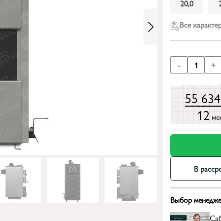
20,0
Все характе
-
1
+
55 63
12
ме
В расср
Выбор менедже
Са