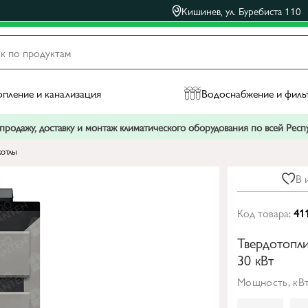
Кишинев, ул. Буребиста 110
пление и канализация
Водоснабжение и филь
родажу, доставку и монтаж климатического оборудования по всей Рес
котлы
В 
Код товара:
41
Твердотопли
30 кВт
Мощность, кВт