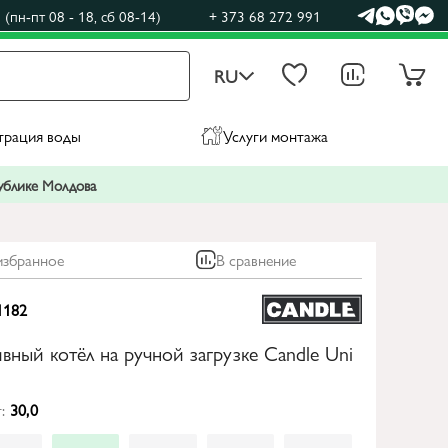
(пн-пт 08 - 18, сб 08-14)
+ 373 68 272 991
RU
трация воды
Услуги монтажа
публике Молдова
избранное
В сравнение
1182
вный котёл на ручной загрузке Candle Uni
:
30,0