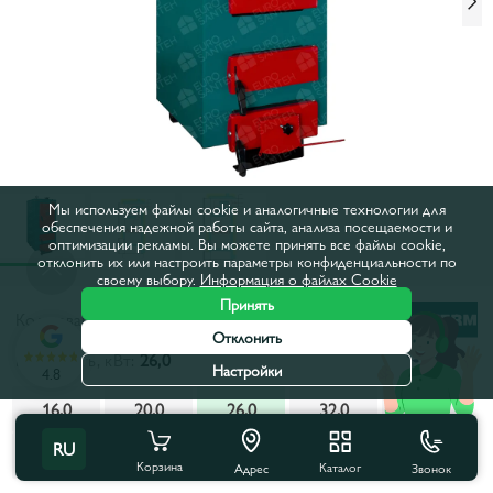
Мы используем файлы cookie и аналогичные технологии для
обеспечения надежной работы сайта, анализа посещаемости и
оптимизации рекламы. Вы можете принять все файлы cookie,
отклонить их или настроить параметры конфиденциальности по
своему выбору.
Информация о файлах Cookie
Принять
Код товара:
230058
Отклонить
Мощность, кВт:
26,0
Настройки
4.8
16,0
20,0
26,0
32,0
38,0
RU
50,0
Корзина
Каталог
Звонок
Адрес