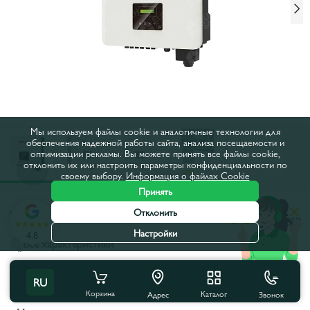
Мы используем файлы cookie и аналогичные технологии для
обеспечения надежной работы сайта, анализа посещаемости и
оптимизации рекламы. Вы можете принять все файлы cookie,
отклонить их или настроить параметры конфиденциальности по
своему выбору.
Информация о файлах Cookie
Принять
Отклонить
Код товара:
89410
Настройки
4.8
Все характеристики
Характеристики продукта
RU
Корзина
Каталог
Звонок
Адрес