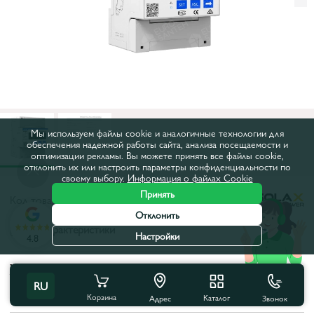
Мы используем файлы cookie и аналогичные технологии для
обеспечения надежной работы сайта, анализа посещаемости и
оптимизации рекламы. Вы можете принять все файлы cookie,
отклонить их или настроить параметры конфиденциальности по
своему выбору.
Информация о файлах Cookie
Принять
Код товара:
36994
Отклонить
Все характеристики
Настройки
4.8
Характеристики продукта
RU
Тип защиты:
IP54
Корзина
Каталог
Звонок
Адрес