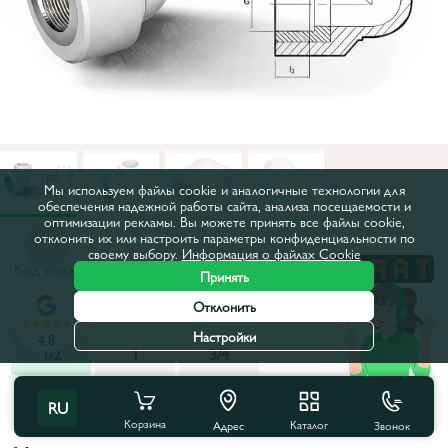
Мы используем файлы cookie и аналогичные технологии для
обеспечения надежной работы сайта, анализа посещаемости и
оптимизации рекламы. Вы можете принять все файлы cookie,
отклонить их или настроить параметры конфиденциальности по
своему выбору.
Информация о файлах Cookie
Код товара:
15410
Принять
Отклонить
Диаметр, дюйм:
1/2
Настройки
4.8
1/2
1
3/4
Все характеристики
RU
Корзина
Каталог
Звонок
Адрес