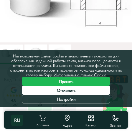
Мы используем файлы cookie и аналогичные технологии для
обеспечения надежной работы сайта, анализа посещаемости и
оптимизации рекламы. Вы можете принять все файлы cookie,
отклонить их или настроить параметры конфиденциальности по
своему выбору.
Информация о файлах Cookie
Код товара:
15020
Принять
Отклонить
Диаметр, мм:
25
Настройки
4.8
20
25
32
Все характеристики
RU
Корзина
Каталог
Звонок
Адрес