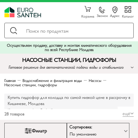
Звонок
Адрес
Корзина
Каталог
Осуществляем продажу, доставку и монтаж климатического оборудования
по всей Республике Молдова
НАСОСНЫЕ СТАНЦИИ, ГИДРОФОРЫ
Готовое решение для автоматической подачи воды и стабильного
давления
Главная
Водоснабжение и фильтрация воды
Насосы
Насосные станции, гидрофоры
Купить гидрофор для колодца по самой низкой цене в рассрочку в
Кишиневе, Молдова
Купить гидрофор Pedrollo по цене импортера в рассрочку
ещё
28
товаров
Купить гидрофор Ebara напрямую от импортеров, по самой низкой
цене
Сортировка:
Купить гидрофор для дома по самой низкой цене в рассрочку в
Фильтр
По умолчанию
Кишиневе, Молдова