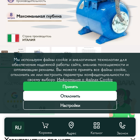
Мы используем файлы cookie и аналогичные технологии для
обеспечения надежной работы сайта, анализа посещаемости и
оптимизации рекламы. Вы можете принять все файлы cookie,
отклонить их или настроить параметры конфиденциальности по
своему выбору.
Информация о файлах Cookie
Код товара:
2024748
Принять
Мощность, кВт:
0,8
Отклонить
Настройки
4.8
0,5
0,8
Все характеристики
RU
Корзина
Каталог
Звонок
Адрес
Характеристики продукта