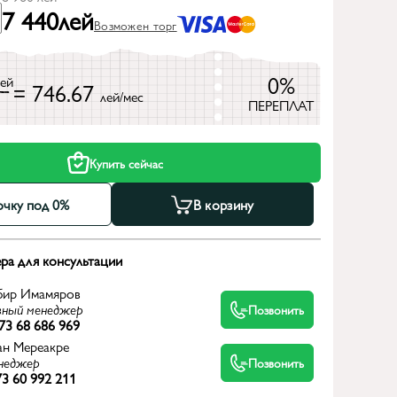
7 440
лей
Возможен торг
0%
лей
= 746.67
лей/мес
ПЕРЕПЛАТ
Купить сейчас
очку под 0%
В корзину
ра для консультации
бир Имамяров
вный менеджер
Позвонить
73 68 686 969
ан Мереакре
неджер
Позвонить
3 60 992 211