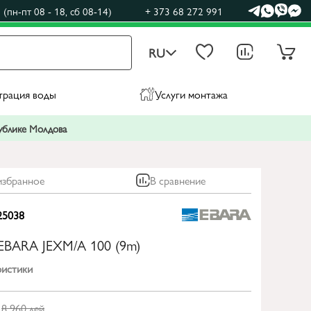
(пн-пт 08 - 18, сб 08-14)
+ 373 68 272 991
RU
трация воды
Услуги монтажа
публике Молдова
избранное
В сравнение
25038
EBARA JEXM/A 100 (9m)
ристики
8 960
лей