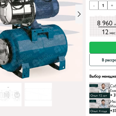
-
1
+
8 960
12
мес
В расср
Выбор менедже
Са
Гла
+ 3
Опыт: 12 лет
Ив
Ме
+37
Опыт: 4 года